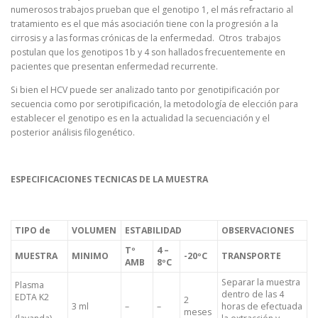
numerosos trabajos prueban que el genotipo 1, el más refractario al
tratamiento es el que más asociación tiene con la progresión a la
cirrosis y a las formas crónicas de la enfermedad. Otros trabajos
postulan que los genotipos 1b y 4 son hallados frecuentemente en
pacientes que presentan enfermedad recurrente.
Si bien el HCV puede ser analizado tanto por genotipificación por
secuencia como por serotipificación, la metodología de elección para
establecer el genotipo es en la actualidad la secuenciación y el
posterior análisis filogenético.
ESPECIFICACIONES TECNICAS DE LA MUESTRA
TIPO de
VOLUMEN
ESTABILIDAD
OBSERVACIONES
Tº
4 –
MUESTRA
MINIMO
-20ºC
TRANSPORTE
AMB
8ºC
Separar la muestra
Plasma
dentro de las 4
EDTA K2
2
3 ml
–
–
horas de efectuada
meses