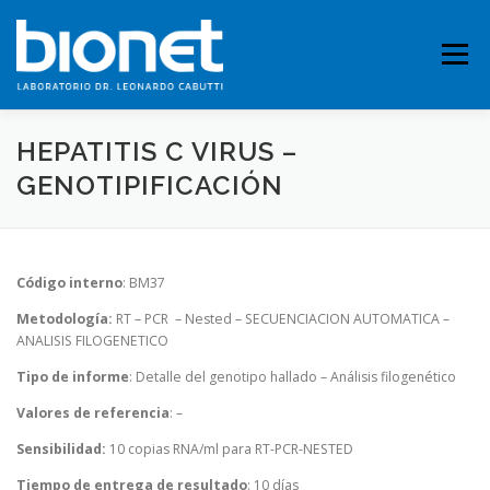
Saltar
al
contenido
Menú
HEPATITIS C VIRUS –
QUIENES SOMOS
PRESTACIONES
GENOTIPIFICACIÓN
FICHAS TÉCNICAS
PUBLICACIONES
CONTACTO
Código interno
: BM37
Metodología:
RT – PCR – Nested – SECUENCIACION AUTOMATICA –
ANALISIS FILOGENETICO
Tipo de informe
: Detalle del genotipo hallado – Análisis filogenético
Valores de referencia
: –
Sensibilidad:
10 copias RNA/ml para RT-PCR-NESTED
Tiempo de entrega de resultado
: 10 días