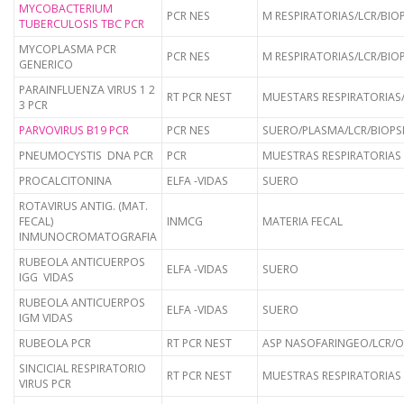
MYCOBACTERIUM
PCR NES
M RESPIRATORIAS/LCR/BIO
TUBERCULOSIS TBC PCR
MYCOPLASMA PCR
PCR NES
M RESPIRATORIAS/LCR/BIO
GENERICO
PARAINFLUENZA VIRUS 1 2
RT PCR NEST
MUESTARS RESPIRATORIAS
3 PCR
PARVOVIRUS B19 PCR
PCR NES
SUERO/PLASMA/LCR/BIOPS
PNEUMOCYSTIS DNA PCR
PCR
MUESTRAS RESPIRATORIAS
PROCALCITONINA
ELFA -VIDAS
SUERO
ROTAVIRUS ANTIG. (MAT.
FECAL)
INMCG
MATERIA FECAL
INMUNOCROMATOGRAFIA
RUBEOLA ANTICUERPOS
ELFA -VIDAS
SUERO
IGG VIDAS
RUBEOLA ANTICUERPOS
ELFA -VIDAS
SUERO
IGM VIDAS
RUBEOLA PCR
RT PCR NEST
ASP NASOFARINGEO/LCR/O
SINCICIAL RESPIRATORIO
RT PCR NEST
MUESTRAS RESPIRATORIAS
VIRUS PCR