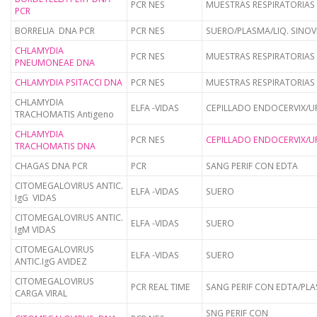
PCR NES
MUESTRAS RESPIRATORIAS
PCR
BORRELIA DNA PCR
PCR NES
SUERO/PLASMA/LIQ. SINOVI
CHLAMYDIA
PCR NES
MUESTRAS RESPIRATORIAS
PNEUMONEAE DNA
CHLAMYDIA PSITACCI DNA
PCR NES
MUESTRAS RESPIRATORIAS
CHLAMYDIA
ELFA -VIDAS
CEPILLADO ENDOCERVIX/U
TRACHOMATIS Antigeno
CHLAMYDIA
PCR NES
CEPILLADO ENDOCERVIX/U
TRACHOMATIS DNA
CHAGAS DNA PCR
PCR
SANG PERIF CON EDTA
CITOMEGALOVIRUS ANTIC.
ELFA -VIDAS
SUERO
IgG VIDAS
CITOMEGALOVIRUS ANTIC.
ELFA -VIDAS
SUERO
IgM VIDAS
CITOMEGALOVIRUS
ELFA -VIDAS
SUERO
ANTIC.IgG AVIDEZ
CITOMEGALOVIRUS
PCR REAL TIME
SANG PERIF CON EDTA/PL
CARGA VIRAL
SNG PERIF CON