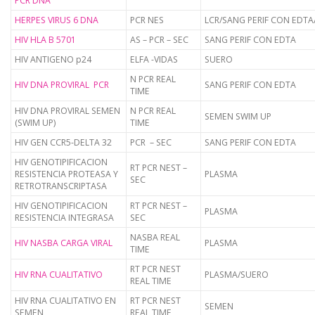
PCR DNA
HERPES VIRUS 6 DNA
PCR NES
LCR/SANG PERIF CON EDTA
HIV HLA B 5701
AS – PCR – SEC
SANG PERIF CON EDTA
HIV ANTIGENO p24
ELFA -VIDAS
SUERO
N PCR REAL
HIV DNA PROVIRAL PCR
SANG PERIF CON EDTA
TIME
HIV DNA PROVIRAL SEMEN
N PCR REAL
SEMEN SWIM UP
(SWIM UP)
TIME
HIV GEN CCR5-DELTA 32
PCR – SEC
SANG PERIF CON EDTA
HIV GENOTIPIFICACION
RT PCR NEST –
RESISTENCIA PROTEASA Y
PLASMA
SEC
RETROTRANSCRIPTASA
HIV GENOTIPIFICACION
RT PCR NEST –
PLASMA
RESISTENCIA INTEGRASA
SEC
NASBA REAL
HIV NASBA CARGA VIRAL
PLASMA
TIME
RT PCR NEST
HIV RNA CUALITATIVO
PLASMA/SUERO
REAL TIME
HIV RNA CUALITATIVO EN
RT PCR NEST
SEMEN
SEMEN
REAL TIME