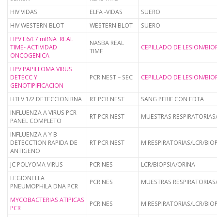
HIV VIDAS
ELFA -VIDAS
SUERO
HIV WESTERN BLOT
WESTERN BLOT
SUERO
HPV E6/E7 mRNA REAL
NASBA REAL
TIME- ACTIVIDAD
CEPILLADO DE LESION/BIO
TIME
ONCOGENICA
HPV PAPILLOMA VIRUS
DETECC Y
PCR NEST – SEC
CEPILLADO DE LESION/BIO
GENOTIPIFICACION
HTLV 1/2 DETECCION RNA
RT PCR NEST
SANG PERIF CON EDTA
INFLUENZA A VIRUS PCR
RT PCR NEST
MUESTRAS RESPIRATORIAS
PANEL COMPLETO
INFLUENZA A Y B
DETECCTION RAPIDA DE
RT PCR NEST
M RESPIRATORIAS/LCR/BIO
ANTIGENO
JC POLYOMA VIRUS
PCR NES
LCR/BIOPSIA/ORINA
LEGIONELLA
PCR NES
MUESTRAS RESPIRATORIAS
PNEUMOPHILA DNA PCR
MYCOBACTERIAS ATIPICAS
PCR NES
M RESPIRATORIAS/LCR/BIO
PCR