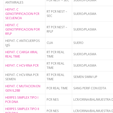
PCR NEST – SEC
SUERO/PLASMA
ANTIVIRALES
HEPAT. C
RT PCR NEST –
GENOTIPIFICACION PCR
SUERO/PLASMA
SEC
SECUENCIA
HEPAT. C
RT PCR NEST –
GENOTIPIFICACION POR
SUERO/PLASMA
RFLP
RFLP
HEPAT. C ANTICUERPOS
CLIA
SUERO
IgG
HEPAT. C CARGA VIRAL
RT PCR REAL
SUERO/PLASMA
REAL TIME
TIME
RT PCR REAL
HEPAT. C HCV-RNA PCR
SUERO/PLASMA
TIME
HEPAT. C HCV-RNA PCR
RT PCR REAL
SEMEN SWIM UP
SEMEN
TIME
HEPAT. C MUTACION EN
PCR REAL TIME
SANG PERIF CON EDTA
GEN IL28B
HERPES SIMPLEX TIPO I
PCR NES
LCR/ORINA/BAL/MUESTRA D
PCR DNA
HERPES SIMPLEX TIPO II
PCR NES
LCR/ORINA/BAL/MUESTRA D