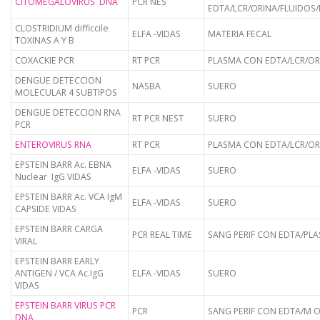
CITOMEGALOVIRUS DNA
PCR NES
EDTA/LCR/ORINA/FLUIDOS/
CLOSTRIDIUM difficcile
ELFA -VIDAS
MATERIA FECAL
TOXINAS A Y B
COXACKIE PCR
RT PCR
PLASMA CON EDTA/LCR/OR
DENGUE DETECCION
NASBA
SUERO
MOLECULAR 4 SUBTIPOS
DENGUE DETECCION RNA
RT PCR NEST
SUERO
PCR
ENTEROVIRUS RNA
RT PCR
PLASMA CON EDTA/LCR/OR
EPSTEIN BARR Ac. EBNA
ELFA -VIDAS
SUERO
Nuclear IgG VIDAS
EPSTEIN BARR Ac. VCA IgM
ELFA -VIDAS
SUERO
CAPSIDE VIDAS
EPSTEIN BARR CARGA
PCR REAL TIME
SANG PERIF CON EDTA/PL
VIRAL
EPSTEIN BARR EARLY
ANTIGEN / VCA Ac.IgG
ELFA -VIDAS
SUERO
VIDAS
EPSTEIN BARR VIRUS PCR
PCR
SANG PERIF CON EDTA/M 
DNA