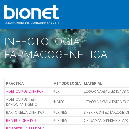
Saltar
al
contenido
INFECTOLOGÍA.
QUIENES SOMOS
PRESTACIONES
FICHAS TÉCNICA
FARMACOGENÉTICA
PUBLICACIONES
CONTACTO
PRACTICA
METODOLOGIA
MATERIAL
ADENOVIRUS DNA PCR
PCR
LCR/ORINA/BAL/LESION/BI
ADENOVIRUS TEST
INMCG
LCR/ORINA/BAL/LESION/BI
RAPIDO ANTIGENO
BARTONELLA DNA PCR
PCR NES
S PERIF CON EDTA/LCR/BI
BK VIRUS DNA PCR
PCR NES
ORINA/SANG PERIF EDTA/B
BORDETELLA PERT DNA