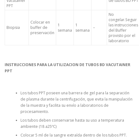
Vacutainer
de tubos BD PPT
PPT
No
congelar.Seguir
Colocar en
1
1
las instrucciones
Biopsia
buffer de
–
semana
semana
del Buffer
preservación
provisto por el
laboratorio
INSTRUCCIONES PARA LA UTILIZACION DE TUBOS BD VACUTAINER
PPT
Los tubos PPT poseen una barrera de gel para la separación
de plasma durante la centrifugación, que evita la manipulación
de la muestra y facilita su envío a laboratorios de
procesamiento.
Los tubos deben conservarse hasta su uso a temperatura
ambiente (18 a25ºC)
Colocar 5 ml de la sangre extraída dentro de los tubos PPT.