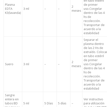
en tubo estéril
Plasma
de primer
2
EDTA
3 ml
–
–
uso.Congelar
meses
K3(lavanda)
dentro de las 4
hs de
recolección.
Transportar de
acuerdo a la
estabilidad
Separar el
plasma dentro
de las 2 Hs de
extraído. Coloca
en tubo estéril
de primer
2
Suero
3 ml
–
–
uso.Congelar
meses
dentro de las 4
hs de
recolección.
Transportar de
acuerdo a la
estabilidad
Sangre
entera en
Ver instructivo
tubos BD
5 ml
5 Días
5 días
–
para utilización