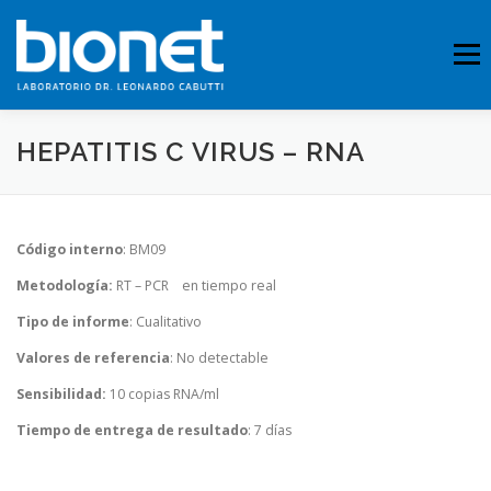
Saltar
al
contenido
Menú
HEPATITIS C VIRUS – RNA
QUIENES SOMOS
PRESTACIONES
Código interno
: BM09
FICHAS TÉCNICAS
PUBLICACIONES
CONTACTO
Metodología:
RT – PCR en tiempo real
Tipo de informe
: Cualitativo
Valores de referencia
: No detectable
Sensibilidad:
10 copias RNA/ml
Tiempo de entrega de resultado
: 7 días