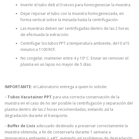
Invertir el tubo de8 a10 veces para homogeneizar la muestra.
Dejar reposar el tubo con la muestra homogeneizada, en
forma vertical sobre la mesada hasta la centrifugación.
Las muestras deben ser centrifugadas dentro de las 2 horas
de efectuada la extracción.
Centrifugar los tubos PPT a temperatura ambiente, de10 a15
minutos a 1100 RCF.
No congelar, mantener entre 4 y 10º C. Enviar sin remover el
plasma en un lapso no mayor de 5 días.
IMPORTANTE:
el Laboratorio entrega a quien lo solicite:
–
Tubos Vacutainer PPT
para una correcta conservación de la
muestra en el caso de no ser posible la centrifugación y separación del
plasma dentro de las 2 horas recomendadas, evitando así la
degradación durante el transporte.
–
Buffer de Lisis
adecuado destinado a preservar correctamente la
muestra obtenida, a fin de conservarla durante 1 semana a
temperatura ambiente o a4ºC, evitando así problemas de degradación