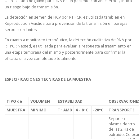
Un resultado negativo para RNA en un paciente con anticuerpos, indica
un riesgo bajo de transmisión.
La detección en semen de HCV por RT PCR, es utilizada también en
Reproducción Asistida para prevención de la transmisión en parejas
serodiscordantes.
En cuanto a monitoreo terapéutico, la detección cualitativa de RNA por
RT PCR Nested, es utilizada para evaluar la respuesta al tratamiento en
una etapa temprana del mismo y posteriormente para confirmar la
eficacia una vez completado totalmente.
ESPECIFICACIONES TECNICAS DE LA MUESTRA
TIPO de
VOLUMEN
ESTABILIDAD
OBSERVACIONE
MUESTRA
MINIMO
Tº AMB
4 – 8ºC
-20ºC
TRANSPORTE
Separar el
plasma dentro
de las 2 Hs de
extraído. Coloca