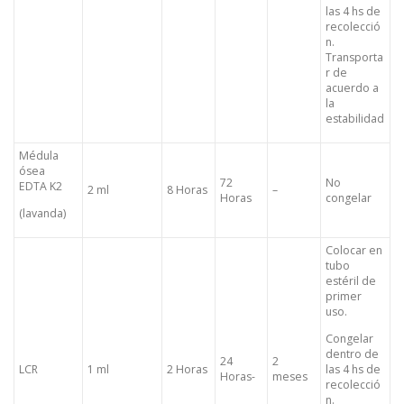
las 4 hs de
recolecció
n.
Transporta
r de
acuerdo a
la
estabilidad
Médula
ósea
72
No
EDTA K2
2 ml
8 Horas
–
Horas
congelar
(lavanda)
Colocar en
tubo
estéril de
primer
uso.
Congelar
dentro de
24
2
LCR
1 ml
2 Horas
las 4 hs de
Horas-
meses
recolecció
n.