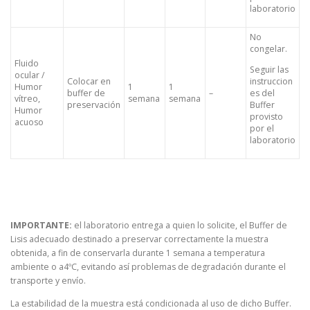
laboratorio
No
congelar.
Fluido
Seguir las
ocular /
Colocar en
instruccion
Humor
1
1
buffer de
–
es del
vítreo,
semana
semana
preservación
Buffer
Humor
provisto
acuoso
por el
laboratorio
IMPORTANTE:
el laboratorio entrega a quien lo solicite, el Buffer de
Lisis adecuado destinado a preservar correctamente la muestra
obtenida, a fin de conservarla durante 1 semana a temperatura
ambiente o a4ºC, evitando así problemas de degradación durante el
transporte y envío.
La estabilidad de la muestra está condicionada al uso de dicho Buffer.