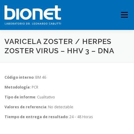
Saltar
al
contenido
Menú
VARICELA ZOSTER / HERPES
QUIENES SOMOS
PRESTACIONES
ZOSTER VIRUS – HHV 3 – DNA
FICHAS TÉCNICAS
PUBLICACIONES
CONTACTO
Código interno
: BM 46
Metodología:
PCR
Tipo de informe
: Cualitativo
Valores de referencia
: No detectable
Tiempo de entrega de resultado
: 24 – 48 Horas