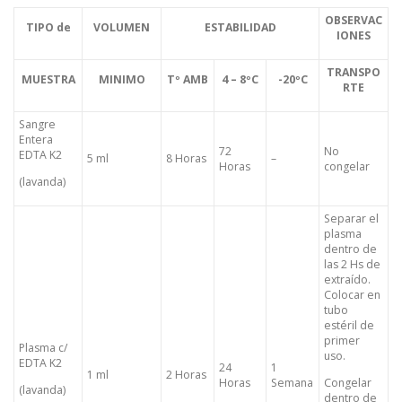
OBSERVAC
TIPO de
VOLUMEN
ESTABILIDAD
IONES
TRANSPO
MUESTRA
MINIMO
Tº AMB
4 – 8ºC
-20ºC
RTE
Sangre
Entera
72
No
EDTA K2
5 ml
8 Horas
–
Horas
congelar
(lavanda)
Separar el
plasma
dentro de
las 2 Hs de
extraído.
Colocar en
tubo
estéril de
primer
Plasma c/
uso.
EDTA K2
24
1
1 ml
2 Horas
Horas
Semana
Congelar
(lavanda)
dentro de