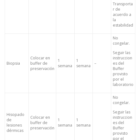
Transporta
r de
acuerdo a
la
estabilidad
No
congelar.
Seguir las
Colocar en
instruccion
1
1
Biopsia
buffer de
–
es del
semana
semana
preservación
Buffer
provisto
por el
laboratorio
No
congelar.
Seguir las
Hisopado
Colocar en
instruccion
de
1
1
buffer de
es del
lesiones
semana
semana
preservación
Buffer
dérmicas
provisto
por el