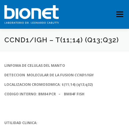
Saltar
al
contenido
Menú
CCND1/IGH – T(11;14) (Q13;Q32)
QUIENES SOMOS
PRESTACIONES
LINFOMA DE CELULAS DEL MANTO
FICHAS TÉCNICAS
PUBLICACIONES
CONTACTO
DETECCION MOLECULAR DE LA FUSION
CCND1/IGH
LOCALIZACION CROMOSOMICA: t(11;14) (q13;q32)
CODIGO INTERNO: BM84 PCR – BM84F FISH
UTILIDAD CLINICA: