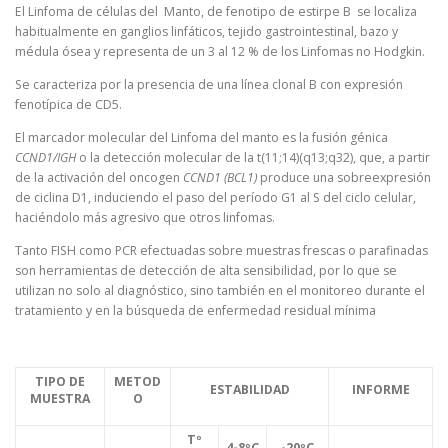
El Linfoma de células del Manto, de fenotipo de estirpe B se localiza
habitualmente en ganglios linfáticos, tejido gastrointestinal, bazo y
médula ósea y representa de un 3 al 12 % de los Linfomas no Hodgkin.
Se caracteriza por la presencia de una línea clonal B con expresión
fenotípica de CD5.
El marcador molecular del Linfoma del manto es la fusión génica
CCND1/IGH
o la detección molecular de la t(11;14)(q13;q32), que, a partir
de la activación del oncogen
CCND1 (BCL1)
produce una sobreexpresión
de ciclina D1, induciendo el paso del período G1 al S del ciclo celular,
haciéndolo más agresivo que otros linfomas.
Tanto FISH como PCR efectuadas sobre muestras frescas o parafinadas
son herramientas de detección de alta sensibilidad, por lo que se
utilizan no solo al diagnóstico, sino también en el monitoreo durante el
tratamiento y en la búsqueda de enfermedad residual mínima
TIPO DE
METOD
ESTABILIDAD
INFORME
MUESTRA
O
Tº
4-8ºC
-20ºC