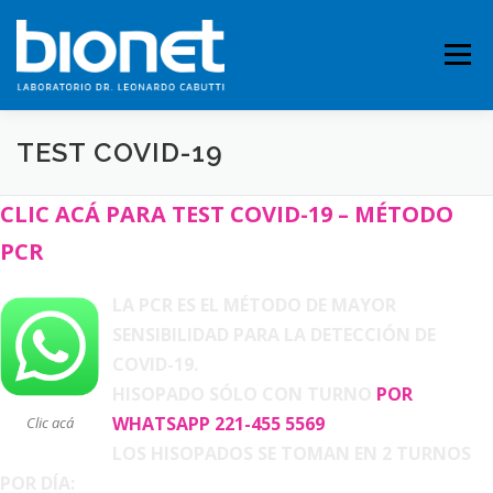
Saltar
al
contenido
Menú
TEST COVID-19
QUIENES SOMOS
PRESTACIONES
CLIC ACÁ PARA TEST COVID-19 – MÉTODO
PCR
FICHAS TÉCNICAS
PUBLICACIONES
CONTACTO
LA PCR ES EL MÉTODO DE MAYOR
SENSIBILIDAD PARA LA DETECCI
Ó
N DE
COVID-19.
HISOPADO S
Ó
LO CON TURNO
POR
WHATSAPP 221-455 5569
Clic acá
LOS HISOPADOS SE TOMAN EN 2 TURNOS
POR DÍA: