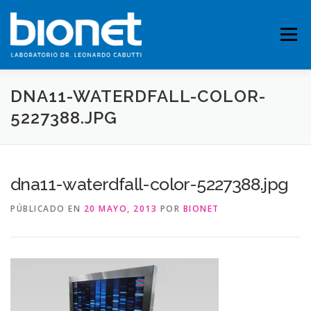
Saltar
al
contenido
Menú
DNA11-WATERDFALL-COLOR-
QUIENES SOMOS
PRESTACIONES
5227388.JPG
FICHAS TÉCNICAS
PUBLICACIONES
CONTACTO
dna11-waterdfall-color-5227388.jpg
PÚBLICADO EN
20 MAYO, 2013
POR
BIONET