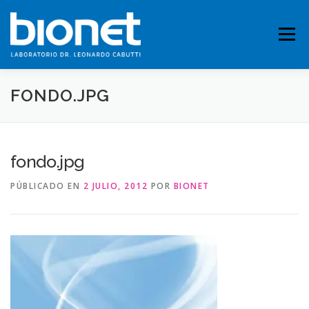
Saltar
al
contenido
Menú
FONDO.JPG
QUIENES SOMOS
PRESTACIONES
fondo.jpg
FICHAS TÉCNICAS
PUBLICACIONES
CONTACTO
PÚBLICADO EN
2 JULIO, 2012
POR
BIONET