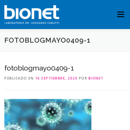
Saltar
al
contenido
Menú
FOTOBLOGMAYO0409-1
QUIENES SOMOS
PRESTACIONES
fotoblogmayo0409-1
FICHAS TÉCNICAS
PUBLICACIONES
CONTACTO
PÚBLICADO EN
16 SEPTIEMBRE, 2020
POR
BIONET