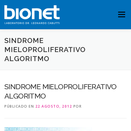
Saltar
al
contenido
Menú
SINDROME
QUIENES SOMOS
PRESTACIONES
MIELOPROLIFERATIVO
ALGORITMO
FICHAS TÉCNICAS
PUBLICACIONES
CONTACTO
SINDROME MIELOPROLIFERATIVO
ALGORITMO
PÚBLICADO EN
22 AGOSTO, 2012
POR